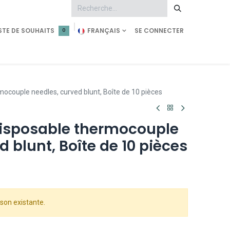
STE DE SOUHAITS
FRANÇAIS
SE CONNECTER
0
tment
Demande d'accès
Shop Pearl Technology
ocouple needles, curved blunt, Boîte de 10 pièces
isposable thermocouple
d blunt, Boîte de 10 pièces
son existante.