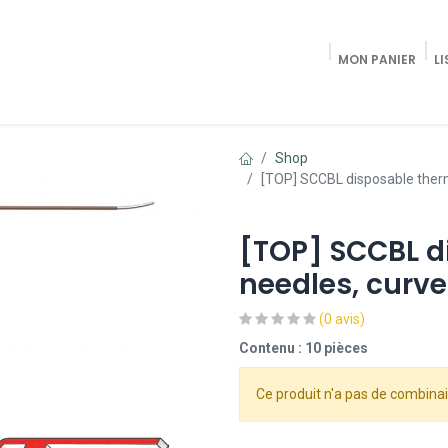
MON PANIER
LI
Accueil
Shop Radiologie / Pain Trea
Shop
[TOP] SCCBL disposable therm
[TOP] SCCBL d
needles, curve
(0 avis)
Contenu : 10 pièces
Ce produit n'a pas de combinai