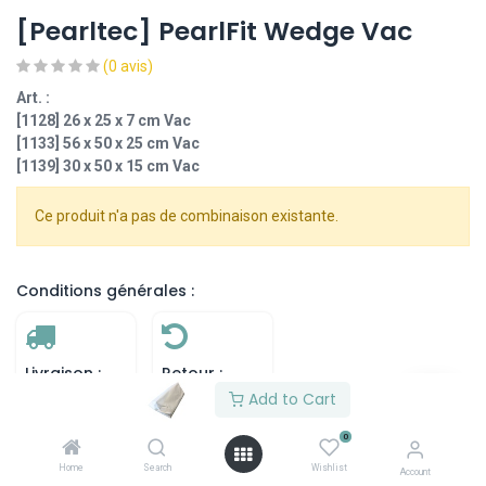
[Pearltec] PearlFit Wedge Vac
(0 avis)
Art. :
[1128] 26 x 25 x 7 cm Vac
[1133] 56 x 50 x 25 cm Vac
[1139] 30 x 50 x 15 cm Vac
Ce produit n'a pas de combinaison existante.
Conditions générales :
Livraison :
Retour :
Add to Cart
7 jours
Aucun retour
ouvrables
possible
0
Home
Search
Wishlist
Account