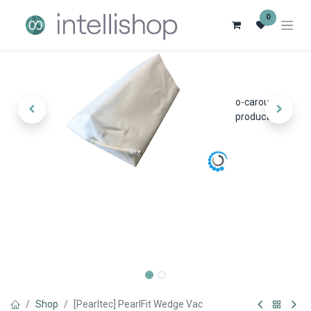
0
o-carousel-
product
Shop
[Pearltec] PearlFit Wedge Vac