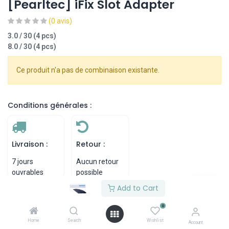
[Pearltec] iFix Slot Adapter
(0 avis)
3.0 / 30 (4 pcs)
8.0 / 30 (4 pcs)
Ce produit n'a pas de combinaison existante.
Conditions générales :
Livraison :
Retour :
7 jours
Aucun retour
ouvrables
possible
Add to Cart
0
Description
Home
Search
Wishlist
Account