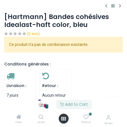
[Hartmann] Bandes cohésives
Idealast-haft color, bleu
(0 avis)
Ce produit n'a pas de combinaison existante.
Conditions générales :
Livraison :
Retour :
7 jours
Aucun retour
ouvrables
possible
Add to Cart
0
Home
Search
Wishlist
Specifications
Account