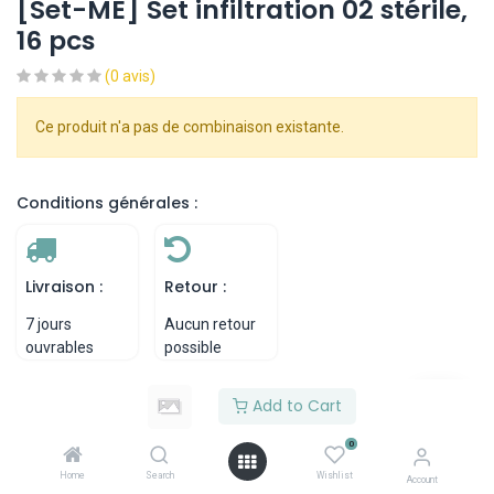
[Set-ME] Set infiltration 02 stérile,
16 pcs
(0 avis)
Ce produit n'a pas de combinaison existante.
Conditions générales :
Livraison :
Retour :
7 jours
Aucun retour
ouvrables
possible
Add to Cart
Specifications
0
Home
Search
Wishlist
Account
Reviews & Rating