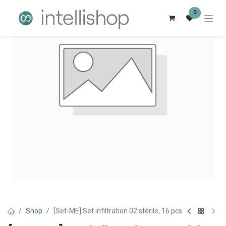
0
Shop
[Set-ME] Set infiltration 02 stérile, 16 pcs