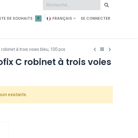
STE DE SOUHAITS
FRANÇAIS
SE CONNECTER
0
tment
Demande d'accès
Shop Pearl Technology
 robinet à trois voies bleu, 100 pcs
ix C robinet à trois voies
son existante.