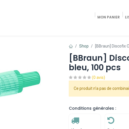
MON PANIER
LI
Accueil
Shop Radiologie / Pain Trea
Shop
[BBraun] Discofix C
[BBraun] Discof
bleu, 100 pcs
(0 avis)
Ce produit n'a pas de combinai
Conditions générales :