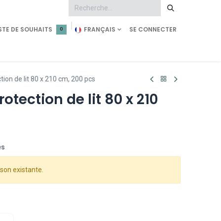
STE DE SOUHAITS
FRANÇAIS
SE CONNECTER
0
tment
Demande d'accès
Shop Pearl Technology
tion de lit 80 x 210 cm, 200 pcs
otection de lit 80 x 210
es
son existante.