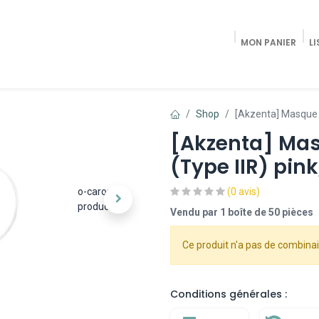
MON PANIER
LI
Accueil
Shop Radiologie / Pain Trea
Shop
[Akzenta] Masque ch
[Akzenta] Mas
(Type IIR) pink
o-carousel-
(0 avis)
product
Vendu par 1 boîte de 50 pièces
Ce produit n'a pas de combinai
Conditions générales :