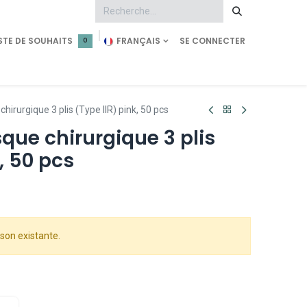
STE DE SOUHAITS
FRANÇAIS
SE CONNECTER
0
tment
Demande d'accès
Shop Pearl Technology
irurgique 3 plis (Type IIR) pink, 50 pcs
que chirurgique 3 plis
, 50 pcs
son existante.