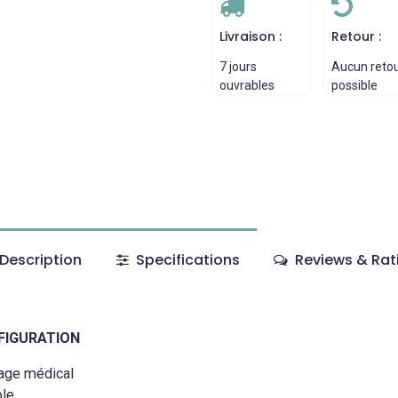
Livraison :
Retour :
7 jours
Aucun reto
ouvrables
possible
Description
Specifications
Reviews & Rat
FIGURATION
age médical
ble