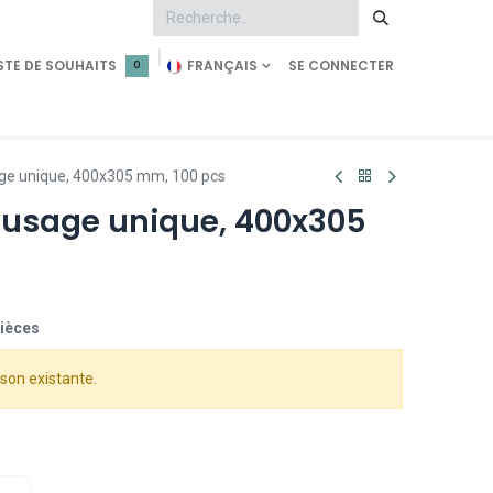
STE DE SOUHAITS
FRANÇAIS
SE CONNECTER
0
tment
Demande d'accès
Shop Pearl Technology
ge unique, 400x305 mm, 100 pcs
 usage unique, 400x305
pièces
son existante.