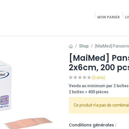
MON PANIER
LI
Accueil
Shop Radiologie / Pain Trea
Shop
[MaiMed] Pansemen
[MaiMed] Pans
2x6cm, 200 pc
(0 avis)
Vendu au minimum par 2 boîtes
2 boîtes = 400 pièces
Ce produit n'a pas de combinai
Conditions générales :