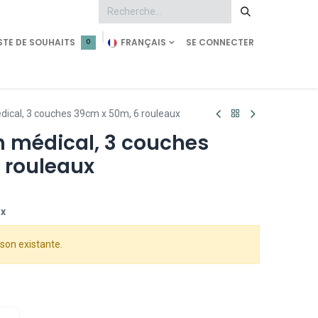
STE DE SOUHAITS
FRANÇAIS
SE CONNECTER
0
tment
Demande d'accès
Shop Pearl Technology
ical, 3 couches 39cm x 50m, 6 rouleaux
 médical, 3 couches
 rouleaux
ux
son existante.