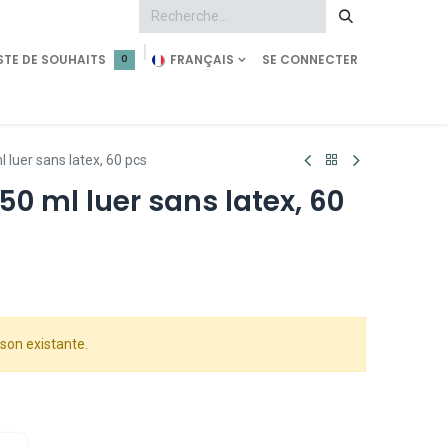
STE DE SOUHAITS
FRANÇAIS
SE CONNECTER
0
tment
Demande d'accès
Shop Pearl Technology
 luer sans latex, 60 pcs
50 ml luer sans latex, 60
son existante.