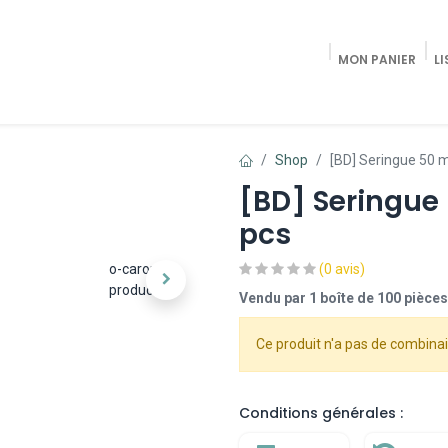
MON PANIER
LI
Accueil
Shop Radiologie / Pain Trea
Shop
[BD] Seringue 50 ml
[BD] Seringue 
pcs
o-carousel-
(0 avis)
product
Vendu par 1 boîte de 100 pièces
Ce produit n'a pas de combinai
Conditions générales :