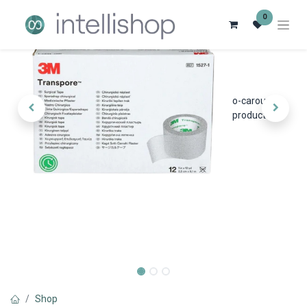
0
o-carousel-
product
Shop