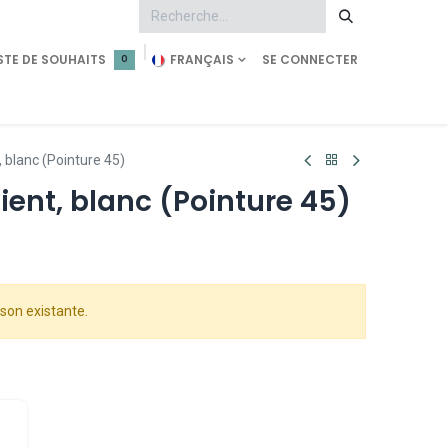
STE DE SOUHAITS
FRANÇAIS
SE CONNECTER
0
tment
Demande d'accès
Shop Pearl Technology
, blanc (Pointure 45)
ient, blanc (Pointure 45)
son existante.